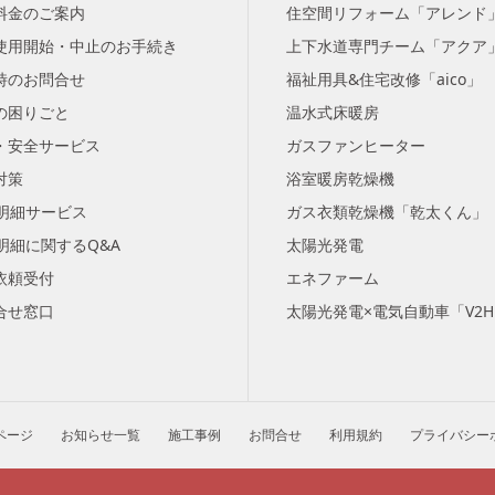
料金のご案内
住空間リフォーム「アレンド
使用開始・中止のお手続き
上下水道専門チーム「アクア
時のお問合せ
福祉用具&住宅改修「aico」
の困りごと
温水式床暖房
・安全サービス
ガスファンヒーター
対策
浴室暖房乾燥機
b明細サービス
ガス衣類乾燥機「乾太くん」
b明細に関するQ&A
太陽光発電
依頼受付
エネファーム
合せ窓口
太陽光発電×電気自動車「V2
ページ
お知らせ一覧
施工事例
お問合せ
利用規約
プライバシー