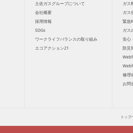
土佐ガスグループについて
ガス
会社概要
ガス
採用情報
緊急
SDGs
ガス
ワークライフバランスの取り組み
安心
エコアクション21
防災
We
We
修理
お問
トップ