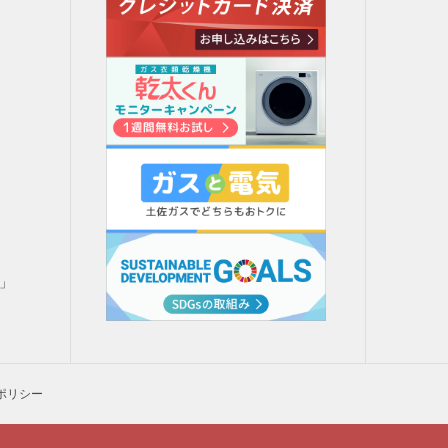
」
」
H」
ポリシー