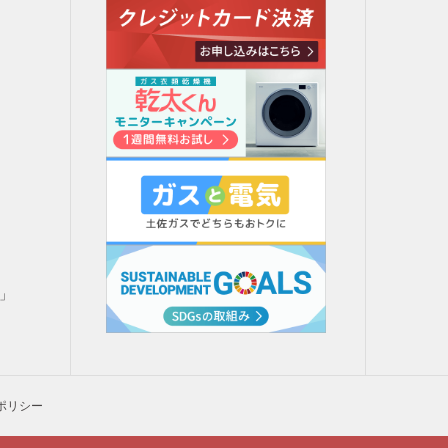
」
」
H」
ポリシー