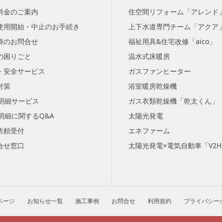
料金のご案内
住空間リフォーム「アレンド
使用開始・中止のお手続き
上下水道専門チーム「アクア
時のお問合せ
福祉用具&住宅改修「aico」
の困りごと
温水式床暖房
・安全サービス
ガスファンヒーター
対策
浴室暖房乾燥機
b明細サービス
ガス衣類乾燥機「乾太くん」
b明細に関するQ&A
太陽光発電
依頼受付
エネファーム
合せ窓口
太陽光発電×電気自動車「V2
ページ
お知らせ一覧
施工事例
お問合せ
利用規約
プライバシー