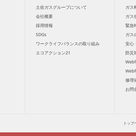
土佐ガスグループについて
ガス
会社概要
ガス
採用情報
緊急
SDGs
ガス
ワークライフバランスの取り組み
安心
エコアクション21
防災
We
We
修理
お問
トップ