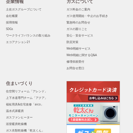
企業情報
ガスについて
土佐ガスグループについて
ガス料金のご案内
会社概要
ガス使用開始・中止のお手続き
採用情報
緊急時のお問合せ
SDGs
ガスの困りごと
ワークライフバランスの取り組み
安心・安全サービス
エコアクション21
防災対策
Web明細サービス
Web明細に関するQ&A
修理依頼受付
お問合せ窓口
住まいづくり
住空間リフォーム「アレンド」
上下水道専門チーム「アクア」
福祉用具&住宅改修「aico」
温水式床暖房
ガスファンヒーター
浴室暖房乾燥機
ガス衣類乾燥機「乾太くん」