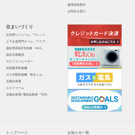
修理依頼受付
お問合せ窓口
住まいづくり
住空間リフォーム「アレンド」
上下水道専門チーム「アクア」
福祉用具&住宅改修「aico」
温水式床暖房
ガスファンヒーター
浴室暖房乾燥機
ガス衣類乾燥機「乾太くん」
太陽光発電
エネファーム
太陽光発電×電気自動車「V2H」
トップページ
お知らせ一覧