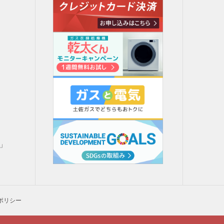
」
」
H」
ポリシー