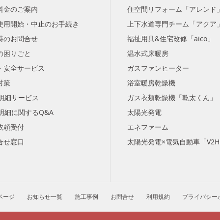
料金のご案内
住空間リフォーム「アレンド
使用開始・中止のお手続き
上下水道専門チーム「アクア
時のお問合せ
福祉用具&住宅改修「aico」
の困りごと
温水式床暖房
・安全サービス
ガスファンヒーター
対策
浴室暖房乾燥機
b明細サービス
ガス衣類乾燥機「乾太くん」
b明細に関するQ&A
太陽光発電
依頼受付
エネファーム
合せ窓口
太陽光発電×電気自動車「V2
ページ
お知らせ一覧
施工事例
お問合せ
利用規約
プライバシー