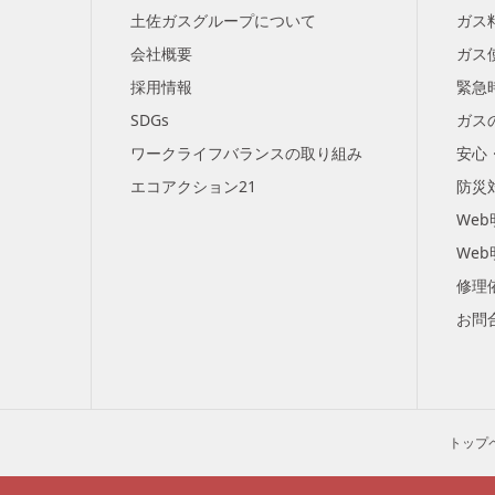
土佐ガスグループについて
ガス
会社概要
ガス
採用情報
緊急
SDGs
ガス
ワークライフバランスの取り組み
安心
エコアクション21
防災
We
We
修理
お問
トップ