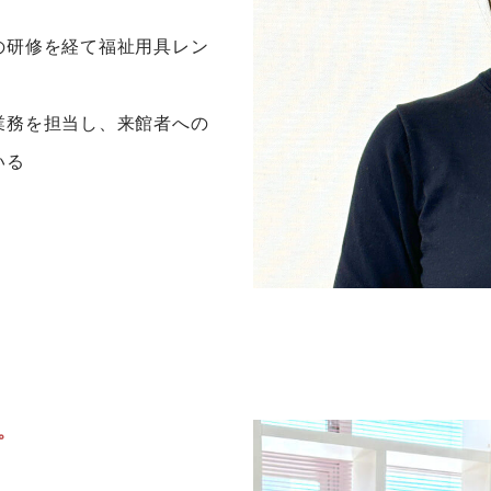
の研修を経て福祉用具レン
業務を担当し、来館者への
いる
。