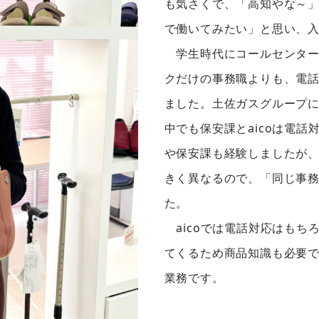
も気さくで、「高知やな～
で働いてみたい」と思い、
学生時代にコールセンター
クだけの事務職よりも、電
ました。土佐ガスグループ
中でも保安課とaicoは電
や保安課も経験しましたが
きく異なるので、「同じ事
た。
aicoでは電話対応はもち
てくるため商品知識も必要
業務です。