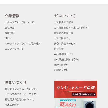
企業情報
ガスについて
土佐ガスグループについて
ガス料金のご案内
会社概要
ガス使用開始・中止のお手続き
採用情報
緊急時のお問合せ
SDGs
ガスの困りごと
ワークライフバランスの取り組み
安心・安全サービス
エコアクション21
防災対策
Web明細サービス
Web明細に関するQ&A
修理依頼受付
お問合せ窓口
住まいづくり
住空間リフォーム「アレンド」
上下水道専門チーム「アクア」
福祉用具&住宅改修「aico」
温水式床暖房