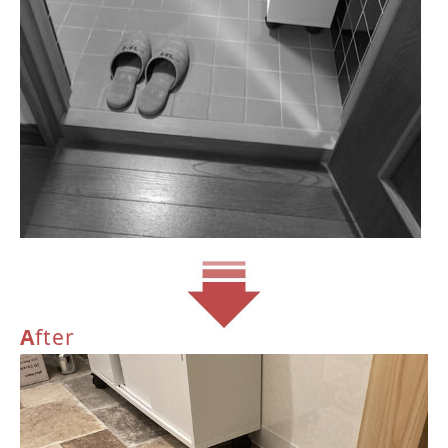
A
fter