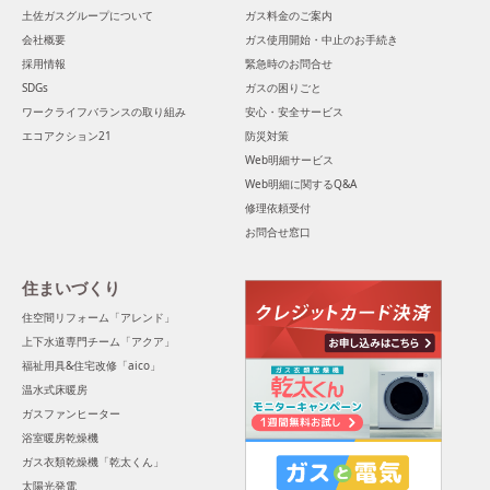
土佐ガスグループについて
ガス料金のご案内
会社概要
ガス使用開始・中止のお手続き
採用情報
緊急時のお問合せ
SDGs
ガスの困りごと
ワークライフバランスの取り組み
安心・安全サービス
エコアクション21
防災対策
Web明細サービス
Web明細に関するQ&A
修理依頼受付
お問合せ窓口
住まいづくり
住空間リフォーム「アレンド」
上下水道専門チーム「アクア」
福祉用具&住宅改修「aico」
温水式床暖房
ガスファンヒーター
浴室暖房乾燥機
ガス衣類乾燥機「乾太くん」
太陽光発電