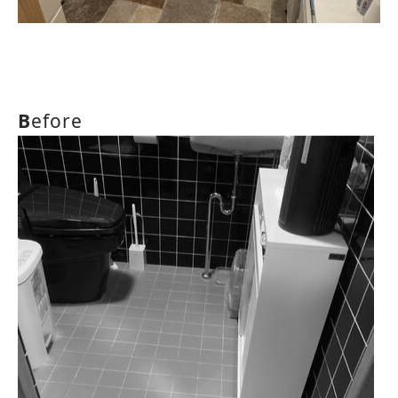
B
efore