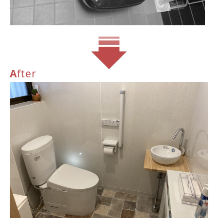
A
fter