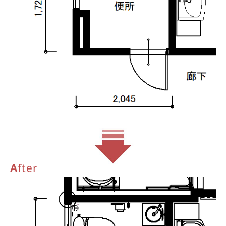
A
fter