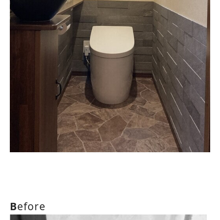
B
efore