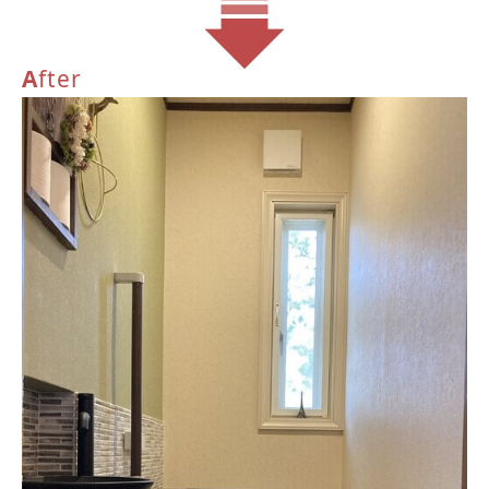
A
fter