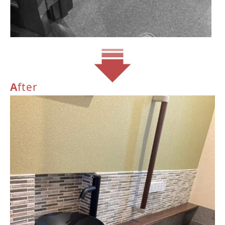
A
fter