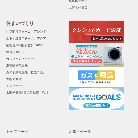
修理依頼受付
お問合せ窓口
住まいづくり
住空間リフォーム「アレンド」
上下水道専門チーム「アクア」
福祉用具&住宅改修「aico」
温水式床暖房
ガスファンヒーター
浴室暖房乾燥機
ガス衣類乾燥機「乾太くん」
太陽光発電
エネファーム
太陽光発電×電気自動車「V2H」
トップページ
お知らせ一覧