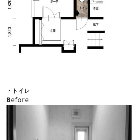
・トイレ
B
efore