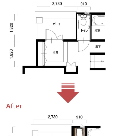
A
fter