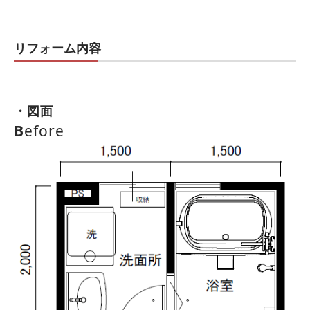
リフォーム内容
・図面
B
efore