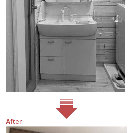
A
fter