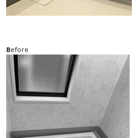
B
efore