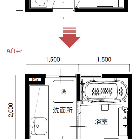
A
fter