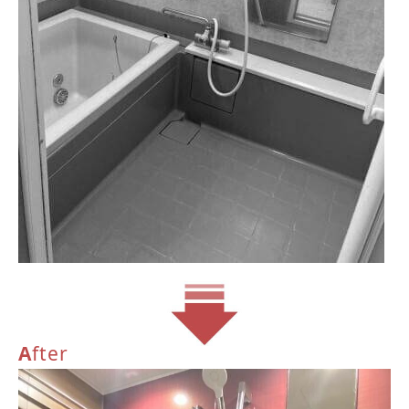
A
fter