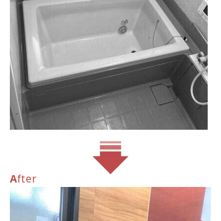
A
fter