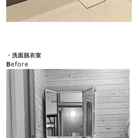
・洗面脱衣室
B
efore