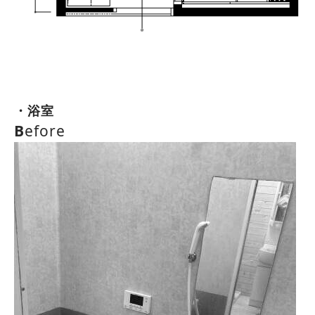
・浴室
B
efore