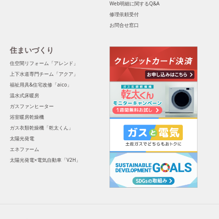
Web明細に関するQ&A
修理依頼受付
お問合せ窓口
住まいづくり
住空間リフォーム「アレンド」
上下水道専門チーム「アクア」
福祉用具&住宅改修「aico」
温水式床暖房
ガスファンヒーター
浴室暖房乾燥機
ガス衣類乾燥機「乾太くん」
太陽光発電
エネファーム
太陽光発電×電気自動車「V2H」